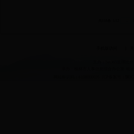
共118条
1/12
上页
手机版访问
|
关
主办：bet365足球
承办：榆林市人事信息综合办公室 地址：
网站标识码：6108000026 ICP备案号：
陕IC