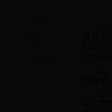
组织机构
财政预决算
（一
规划计划
规和方
权责清单
拟订人
政策法规
组织实
市政府信息保障专栏
（二
场建设
（三
系；负